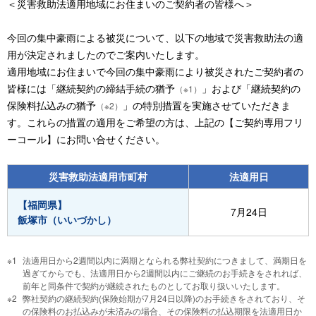
＜災害救助法適用地域にお住まいのご契約者の皆様へ＞
今回の集中豪雨による被災について、以下の地域で災害救助法の適
用が決定されましたのでご案内いたします。
適用地域にお住まいで今回の集中豪雨により被災されたご契約者の
皆様には「継続契約の締結手続の猶予
」および「継続契約の
（※1）
保険料払込みの猶予
」の特別措置を実施させていただきま
（※2）
す。これらの措置の適用をご希望の方は、上記の【ご契約専用フリ
ーコール】にお問い合せください。
災害救助法適用市町村
法適用日
【福岡県】
7月24日
飯塚市（いいづかし）
法適用日から2週間以内に満期となられる弊社契約につきまして、満期日を
過ぎてからでも、法適用日から2週間以内にご継続のお手続きをされれば、
前年と同条件で契約が継続されたものとしてお取り扱いいたします。
弊社契約の継続契約(保険始期が7月24日以降)のお手続きをされており、そ
の保険料のお払込みが未済みの場合、その保険料の払込期限を法適用日か