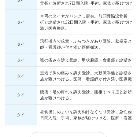
タイ
骨折と診断され7日間入院･手術。家族が駆けつける
車両のタイヤがパンクし衝突。前頭骨陥没骨折・硬
タイ
折と診断され22日間入院・手術。家族が駆けつけ
添い医療搬送。
飛行機内で眩暈・ふらつきがあり受診。脳梗塞と診
タイ
師・看護師が付き添い医療搬送。
タイ
喉の痛みを訴え受診。甲状腺癌・食道癌と診断され
空港で胸の痛みを訴え受診。大動脈乖離と診断され
タイ
族が駆けつける。医師・看護師が付き添い医療搬送
腰痛・足の痺れを訴え受診。腰椎すべり症と診断さ
タイ
族が駆けつける。
昼食後にめまいを訴え動けなくなり受診。急性虚血
タイ
日間入院・手術。家族が駆けつける。医師・看護師