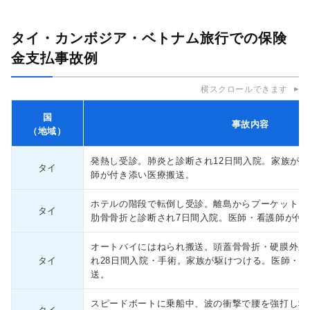
タイ・カンボジア・ベトナム旅行での保険
金支払事故例
横スクロールできます
国
事故内容
（地域）
発熱し受診。肺炎と診断され12日間入院。家族が
タイ
師が付き添い医療搬送。
ホテルの階段で転倒し受診。離島からプーケットに
タイ
肋骨骨折と診断され7日間入院。医師・看護師が付
オートバイにはねられ搬送。頭蓋骨骨折・硬膜外血
タイ
れ28日間入院・手術。家族が駆けつける。医師・
送。
スピードボートに乗船中、波の衝撃で腰を強打し救