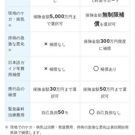
し
で対面サポート
現地のケ
無制限補
保険金額
5,000
保険金額
万円ま
ガ・病気
償
で選択可
を選択可
※
持病の急
300
保険金額
万円限度
×
激な悪化
補償なし
に補償
※
日本語ガ
×
〇
イド等費
補償なし
補償あり
用補償
30
50
携行品の
保険金額
万円まで選
保険金額
万円まで選
補償
択可
択可
緊急歯科
50
〇
自己負担
％
自己負担なし
治療費用
※
現地でのケガ・病気は治療・救援費用、持病の急激な悪化は責任開始前
疾病で補償します。