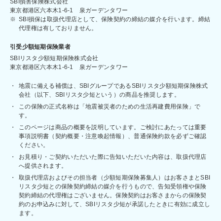
SBI損害保険株式会社
東京都港区六本木1-6-1 泉ガーデンタワー
※
SBI損保は取扱代理店として、保険契約の締結の媒介を行います。締結
代理権は有しておりません。
引受少額短期保険業者
SBIリスタ少額短期保険株式会社
東京都港区六本木1-6-1 泉ガーデンタワー
・
地震に備える補償は、SBIグループであるSBIリスタ少額短期保険株式
会社（以下、SBIリスタ少短という）の商品を推奨します。
・
この保険の正式名称は「地震被災者のための生活再建費用保険」で
す。
・
このページは商品の概要を説明しています。ご検討にあたっては重要
事項説明書（契約概要・注意喚起情報）、普通保険約款を必ずご確認
ください。
・
お見積り・ご契約いただいた際に告知いただいた内容は、取扱代理店
へ提供されます。
・
取扱代理店およびその担当者（少額短期保険募集人）はお客さまとSBI
リスタ少短との保険契約締結の媒介を行うもので、告知受領権や保険
契約締結の代理権はございません。保険契約はお客さまからの保険契
約のお申込みに対して、SBIリスタ少短が承諾したときに有効に成立し
ます。