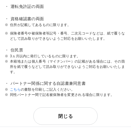
・
運転免許証の両面
・
資格確認書の両面
※
住所が記載してあるものに限ります。
※
保険者番号や被保険者等記号・番号、二次元コードなどは、紙で覆うな
どして読み取りができないようご対応をお願いいたします。
・
住民票
※
3ヵ月以内に発行しているものに限ります。
※
本籍地または個人番号（マイナンバー）の記載がある場合には、その箇
所を紙で覆うなどして読み取りができないようご対応をお願いいたしま
す。
・
パートナー関係に関する自認書兼同意書
※
こちら
の書類を印刷しご記入ください。
※
同性パートナー間で記名被保険者を変更される場合に限ります。
閉じる