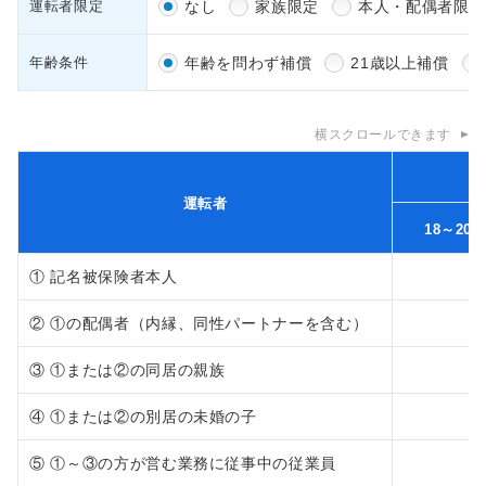
運転者限定
なし
家族限定
本人・配偶者限定
年齢条件
年齢を問わず補償
21歳以上補償
横スクロールできます
運転者
18～20
① 記名被保険者本人
② ①の配偶者（内縁、同性パートナーを含む）
③ ①または②の同居の親族
④ ①または②の別居の未婚の子
⑤ ①～③の方が営む業務に従事中の従業員